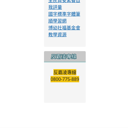
交通安全輔助教
材
校園閱讀線上認
證系統
中小學網路素養
與認知
全民資安素養自
我評量
國字標準字體筆
順學習網
博幼社福基金會
教學資源
反霸凌專線
反霸凌專線
0800-775-889