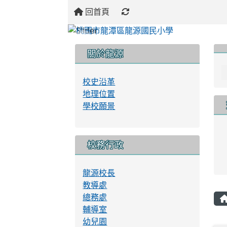
回首頁
:::
:::
:::
關於龍源
校史沿革
地理位置
學校願景
校務行政