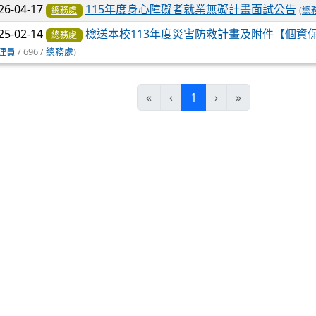
連結網址:
https://168.motc.gov.tw/theme/safemo
本站消息
分月文章
電子報列表
文章列表
26-04-17
115年度身心障礙者就業無礙計畫面試公告
(
總
總務處
25-02-14
檢送本校113年度災害防救計畫及附件【個資
總務處
理員
/ 696 /
總務處
)
(current)
«
‹
1
›
»