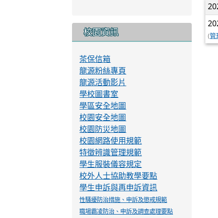
龍源校長
教導處
總務處
輔導室
幼兒園
20
20
校園資訊
(
管
茶保信箱
龍源粉絲專頁
龍源活動影片
學校圖書室
學區安全地圖
校園安全地圖
校園防災地圖
校園網路使用規範