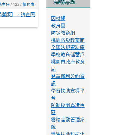
nth/
107學年紅韻茶「ㄒ
一ㄤ」探龍源
106學年紅韻「ㄔㄚ
ˊ」香映龍源
連結專區
務主任
/ 123 /
總務處
)
保護版】，請查照
因材網
教育雲
防災教育網
桃園防災教育館
全國法規資料庫
學校教育儲蓄戶
桃園市政府教育
局
兒童權利公約資
訊