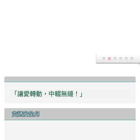
T
:::
「讓愛轉動，中輟無縫！」
交通安全月
連結網址:
https://168.motc.gov.tw/theme/safemonth/
本站消息
分月文章
電子報列表