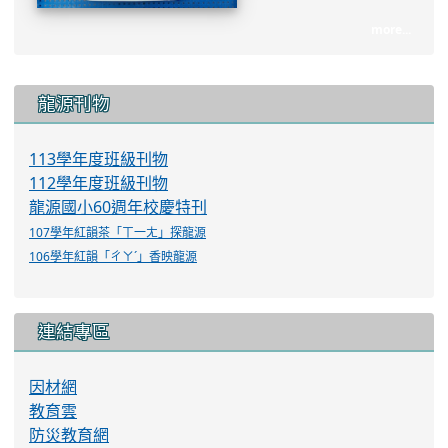
113學年度班級刊物
112學年度班級刊物
龍源國小60週年校慶特刊
107學年紅韻茶「ㄒ一ㄤ」探龍源
106學年紅韻「ㄔㄚˊ」香映龍源
連結專區
因材網
教育雲
防災教育網
桃園防災教育館
全國法規資料庫
學校教育儲蓄戶
桃園市政府教育局
兒童權利公約資訊
學習扶助宣導平台
防制校園霸凌專區