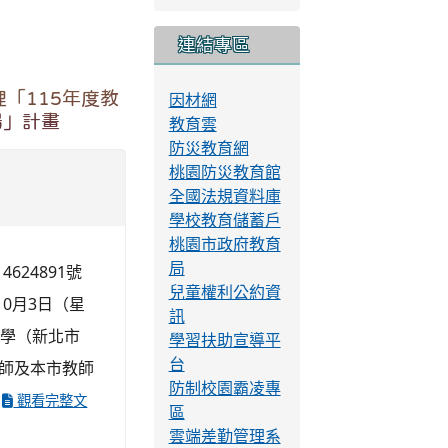
Cool English
學習吧
數位讀寫網
紫錐花運動
與對象：桃園
性平小學堂
與愛護桃園水
識字金銀島
均一教育平台
位：桃園市政
客語百句認證
計畫) 教育
校園好GAME
畫) 四、 協辦
戶外教育資源平
台
...
觀看
交通安全輔助教
材
校園閱讀線上認
證系統
中小學網路素養
與認知