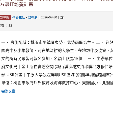
素養與課程發展概念，全面提升教師自身之課程執行與轉化能
揭工作坊活動，資訊如下： (一) 參加對象：食農教育示範學校
校對食農教育有興趣之教師。 (二) 活動時間： (三) 辦理地點
社會學院（...
觀看完整文章
園市英語教育資源中心辦理「2026 Super Smart Succ
ummer 超夏特攻隊夏令營」暑假營隊一案，請貴校
踴躍參加
教導主任
-
教導處
| 2026-06-03 | 點
教導處
閱數： 136
一、 為提升本市國民中小學學生英語口說能力，並提供一個充