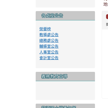
桃
S
勵