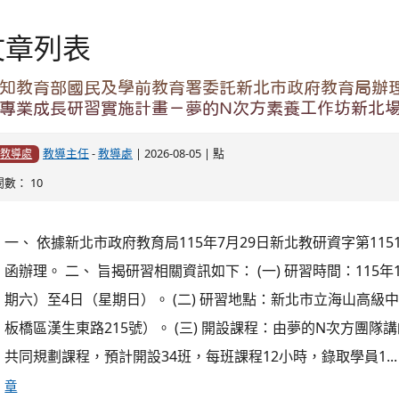
教導主任
-
教導處
| 2026-07-30 | 點
教導處
閱數： 33
一、 實施場域：桃園市平鎮區東勢、北勢兩區為主。 二、 參
國高中及小學教師、可在地深耕的大學生、在地夥伴及協會，
文的所有民眾皆可報名參加，名額上限為15位。 三、 主辦單
府文化局｜金山所在實驗空間 (新街溪流域文資串聯地方夥伴培養
部-USR計畫｜中原大學設院埤圳USR團隊 (桃園埤圳鏈結國際計
單位：桃園市政府戶外教育及海洋教育中心、東勢國小、北勢國小 
完整文章
.tyc.edu.tw/lyes/images/20240828.jpg _blank
！本校實習教師劉淑屏老師教師甄試雙金榜