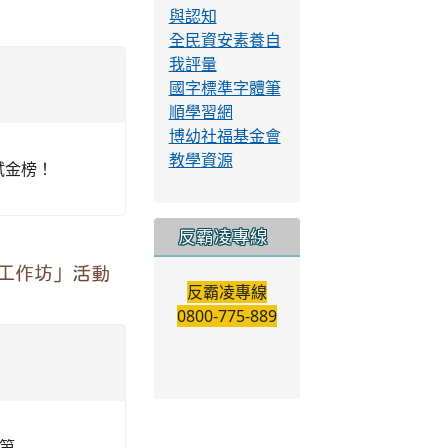
課程，包含家
利用英語體驗
15年7月1日
午8時30分至
生...
觀看
！
生組 台灣閩