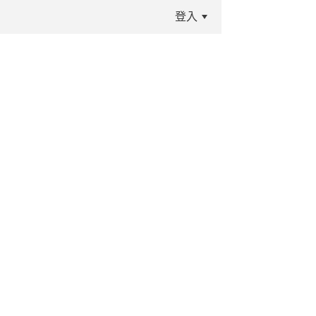
登入
:::
龍源刊物
113學年度班級
刊物
112學年度班級
刊物
龍源國小60週年
校慶特刊
nth/
107學年紅韻茶「ㄒ
一ㄤ」探龍源
106學年紅韻「ㄔㄚ
ˊ」香映龍源