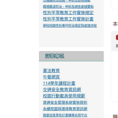
more...
轉
資