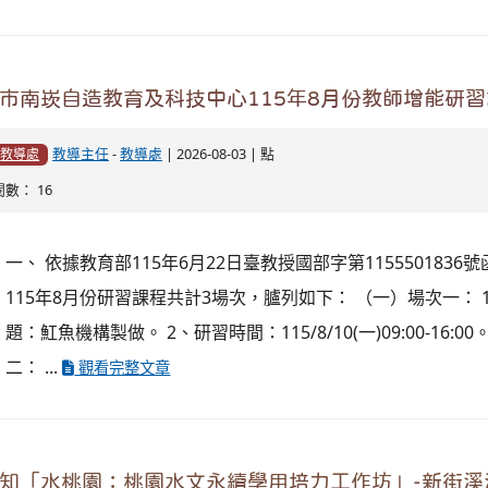
教導主任
-
榮譽榜
| 2026-07-13 | 點
榮譽榜
閱數： 68
賀！本校實習教師劉淑屏老師高分錄取新北市及桃園市教師甄
知國立清華大學辦理「食農教育百寶箱-教學師資增能
訊1份
教導主任
-
教導處
| 2026-06-17 | 點
教導處
閱數： 74
一、 依據教育部國民及學前教育署115年6月11日臺教國署體
1150053356號函辦理。 二、 旨揭活動為協助教師建立食農