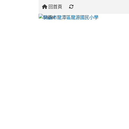
回首頁
:::
:::
:::
關於龍源
校史沿革
地理位置
學校願景
校務行政
龍源校長
教導處
總務處
輔導室
幼兒園