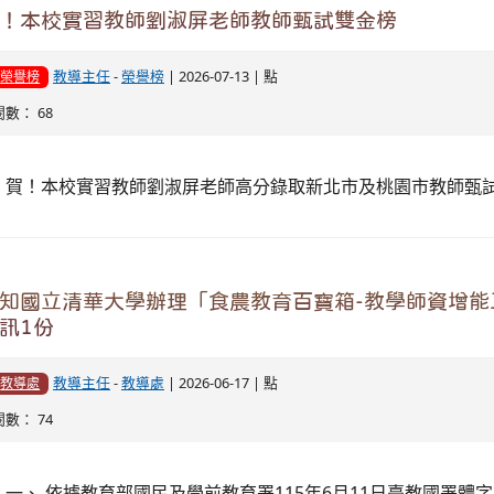
會和樂趣的暑假體驗，特辦理旨揭營隊，結合多元領域及豐富
政、生活科技、視覺藝術、閱讀及表演藝術等課程，協助學生
各式內容。 二、 旨揭營隊相關訊息說明如下： (一) 活動時間：1
（星期三）至115年7月2日（星期四）共計2日課程，自每日上
下午3時50分。 (二) 活動對象：升國小5、6年級及升國中7年級學
完整文章
！本校學生及教師參加115年度區語文競賽榮獲佳績
教導主任
-
榮譽榜
| 2026-05-25 | 點
榮譽榜
閱數： 84
賀！ 本校學生簡妘臻參加115年度龍潭區語文競賽，榮獲國小學