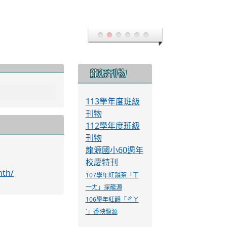
評量
教育部學校衛生
習計畫
資訊網
教育部特殊教育
通報網
全國教師在職進
修資訊網
教育公務單一認證
號函辦理。 二、
授權平台
1、研習主
桃園市教育發展資
源入口網
0。 （二）場次
教育部性別平等全
球資訊網
校長暨教師專業發
展支持平臺
流域文資串聯
學習資源