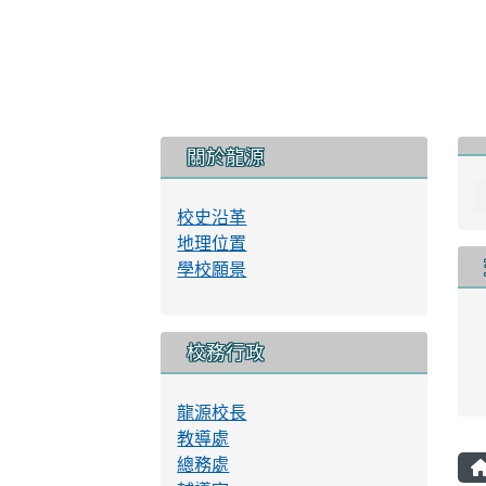
性別平等教育工作實施規定
性別平等教育工作實施計畫
本
學校校園性別事件防治規定與處理流程
評鑑專區
書法教育
午餐網頁
114學年課程計畫
交通安全教育資訊網
校園行動載具使用規範
資通安全管理系統實施原則
永續校園與環境教育資訊網
健康促進學校計畫輔導訪視平台
轉
地