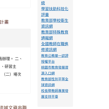
全民資安素養自
我評量
國字標準字體筆
順學習網
博幼社福基金會
教學資源
試金榜！
反霸凌專線
工作坊」活動
反霸凌專線
0800-775-889
字第
教育之基礎探究