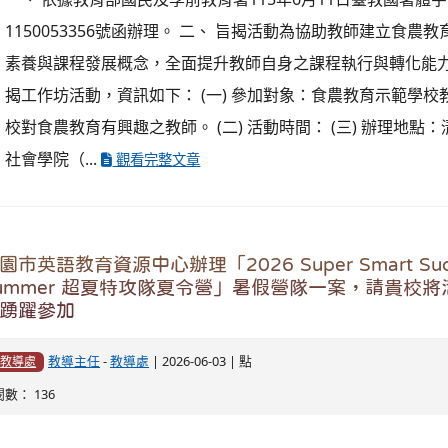
語朗讀第一名！繼續往桃園市賽邁進！ 教師邱欣怡主任榮獲教
名！
育部國民及學前教育署委託財團法人技專校院入學測
理「教育部國民及學前教育署115年度國民小學及國
助科技化評量系統測驗結果資料運用－國小場教師研
教導主任
-
教導處
| 2026-04-27 | 點
教導處
閱數： 2005
一、 依據財團法人技專校院入學測驗中心基金會115年4月22
1150350045號函辦理。 二、 旨揭研習採線上模式辦理，研
式如下： (一) 研習日期：115年5月26日（星期二）上午9時3
（上午9時15分開始線上報到）。 (二) 報名日期：自即日起至11