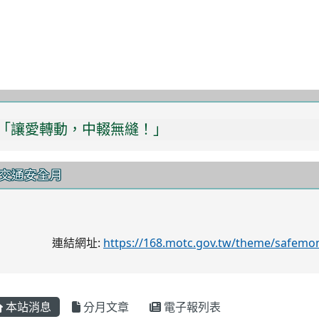
市南崁自造教育及科技中心115年8月份教師增能研
教導主任
-
教導處
| 2026-08-03 | 點
教導處
閱數： 16
一、 依據教育部115年6月22日臺教授國部字第1155501836
115年8月份研習課程共計3場次，臚列如下： （一）場次一： 
題：魟魚機構製做。 2、研習時間：115/8/10(一)09:00-16:0
二： ...
觀看完整文章
知「水桃園：桃園水文永續學用培力工作坊」-新街溪
方夥伴培養計畫