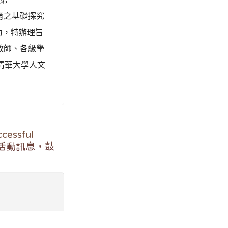
師組 寫字第三
驗中心基金會
民中學學生學習
習」
日技測資字第
習資訊及報名方
0分至下午5時
5年5月15日