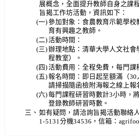
(四)
活動費用：全程免費，每門課程
(五)
報名時間：即日起至額滿（3
請掃描隨函檢附海報之線上報名Q
(六)
每門課程研習時數計3小時，
登錄教師研習時數。
三、
如有疑問，請洽詢旨揭活動聯絡人：
1-5131分機34536，信箱：agrifood
1) 376735100E_1150
054778_ATTACH2.pn
g