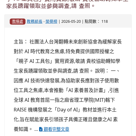
家長踴躍領取並參與調查,請 查照。
教務組長
-
榮譽榜
| 2026-05-20 | 點閱數： 118
教導處
主旨： 社團法人台灣翻轉未來創新協會為緩解家長
對於 AI 時代教育之焦慮,特免費提供國際授權之
「親子 AI 工具包」實用資源,敬請 貴校協助轉知學
生家長踴躍領取並參與調查,請 查照。 說明： 一、
因應 AI 技術快速發展,為協助家長應對孩子使用數
位工具之焦慮,本會推動「AI 素養普及計畫」,引進
全球 AI 教育首屈一指之麻省理工學院(MIT)轄下
RAISE 機構發展之「Day of AI」教材並進行本土
化,旨在賦能家長引領孩子具備正確且健康之AI 素
養知識。 ...
觀看完整文章