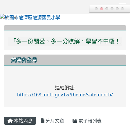
T
:::
「讓愛轉動，中輟無縫！」
「多一份關愛，多一分瞭解，學習不中輟！」
交通安全月
連結網址:
https://168.motc.gov.tw/theme/safemonth/
本站消息
分月文章
電子報列表