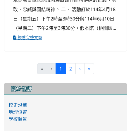
眾從動畫電影認識諸葛四郎作品所傳達的正義、勇
敢、忠誠與團結精神。 二、 活動訂於114年4月18
日（星期五）下午2時至3時30分與114年6月10日
（星期二）下午2時至3時30分，假本館（桃園區...
觀看完整文章
(current)
«
‹
1
2
›
»
:::
關於龍源
校史沿革
地理位置
學校願景