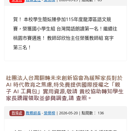
賀！ 本校學生簡妘臻參加115年度龍潭區語文競
賽，榮獲國小學生組 台灣閩語朗讀第一名！繼續往
桃園市賽邁進！ 教師邱欣怡主任榮獲教師組 寫字
第三名！
社團法人台灣翻轉未來創新協會為緩解家長對於
AI 時代教育之焦慮,特免費提供國際授權之「親
子 AI 工具包」實用資源,敬請 貴校協助轉知學生
家長踴躍領取並參與調查,請 查照。
教務組長
-
榮譽榜
| 2026-05-20 | 點閱數： 136
教導處