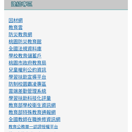
more...
:::
龍源刊物
113學年度班級刊物
112學年度班級刊物
龍源國小60週年校慶特刊
107學年紅韻茶「ㄒ一ㄤ」探龍源
106學年紅韻「ㄔㄚˊ」香映龍源
連結專區
因材網
教育雲
防災教育網
桃園防災教育館