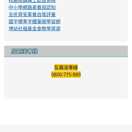
Cool English
學習吧
數位讀寫網
紫錐花運動
性平小學堂
識字金銀島
均一教育平台
客語百句認證
校園好GAME
戶外教育資源平台
交通安全輔助教材
校園閱讀線上認證系統
中小學網路素養與認知
全民資安素養自我評量
國字標準字體筆順學習網
博幼社福基金會教學資源