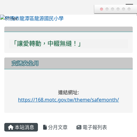
T
:::
「讓愛轉動，中輟無縫！」