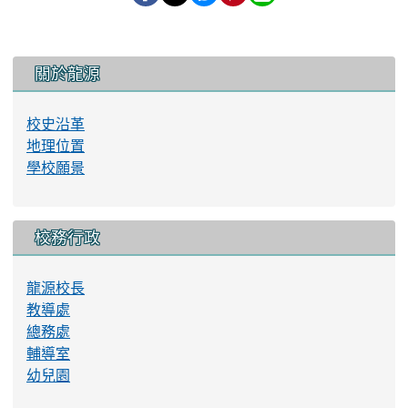
(三)
研習時間：實體場8:30–16:30、
(四)
研習地點/線上平台：國立臺灣
ex線上會議系統
(五)
研習名額：實體場100名、線上
(六)
研習時數：依實際參與時數核
(七)
報名網址：
https://go.hef.org.
五、
計畫聯絡人：許椀柔(04)2326-3170/
:::
關於龍源
校史沿革