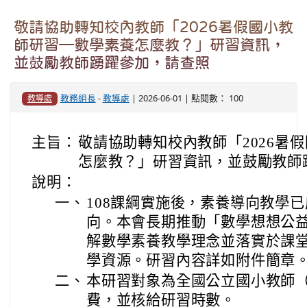
交通安全月
連結網址:
https://168.motc.gov.tw/theme/safemonth/
本站消息
分月文章
電子報列表
敬請協助轉知校內教師「2026暑假國小教
師研習—數學素養怎麼教？」研習資訊，
並鼓勵教師踴躍參加，請查照
教務組長
-
教導處
| 2026-06-01 | 點閱數： 100
教導處