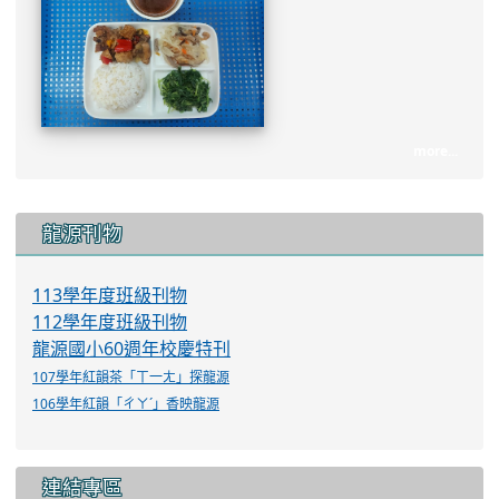
more...
:::
龍源刊物
113學年度班級刊物
112學年度班級刊物
龍源國小60週年校慶特刊
107學年紅韻茶「ㄒ一ㄤ」探龍源
106學年紅韻「ㄔㄚˊ」香映龍源
連結專區