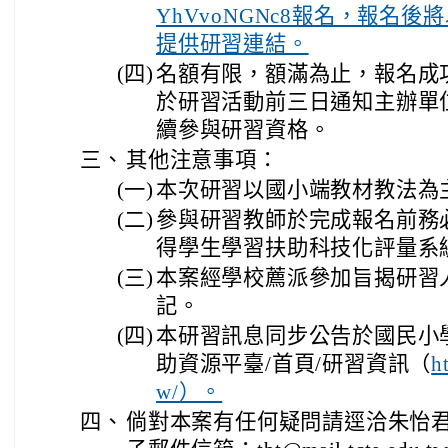
YhVvoNGNc8報名，報名後將
提供研習連結。
(四)
名額有限，額滿為止，報名成
於研習活動前三日通知主辦單
續參與研習資格。
三、
其他注意事項：
(一)
本次研習以國小端教材教法為
(二)
參與研習教師於完成報名前務
得學生學習扶助科技化評量系
(三)
本案經學校薦派參加旨揭研習
記。
(四)
本研習訊息同步公告於國民小
助資源平臺/首頁/研習資訊（
h
w/）。
四、
倘對本案有任何疑問請逕洽朱怡君小姐