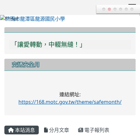
T
:::
「讓愛轉動，中輟無縫！」
「多一份關愛，多一分瞭解，學習不中輟！」
交通安全月
連結網址:
https://168.motc.gov.tw/theme/safemonth/
本站消息
分月文章
電子報列表