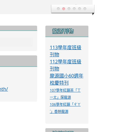
登入
:::
龍源刊物
113學年度班級
刊物
112學年度班級
刊物
龍源國小60週年
校慶特刊
nth/
107學年紅韻茶「ㄒ
一ㄤ」探龍源
106學年紅韻「ㄔㄚ
ˊ」香映龍源