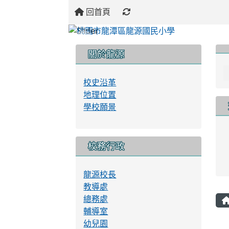
回首頁
:::
:::
:::
關於龍源
校史沿革
地理位置
學校願景
校務行政
龍源校長
教導處
總務處
輔導室
幼兒園