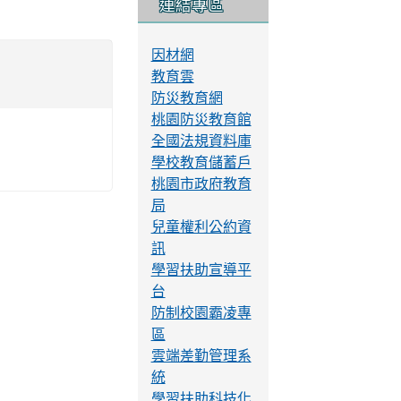
連結專區
因材網
教育雲
防災教育網
桃園防災教育館
全國法規資料庫
學校教育儲蓄戶
桃園市政府教育
局
兒童權利公約資
訊
學習扶助宣導平
台
防制校園霸凌專
區
雲端差勤管理系
統
學習扶助科技化