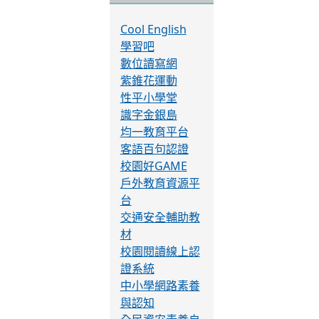
Cool English
學習吧
數位讀寫網
紫錐花運動
性平小學堂
識字金銀島
均一教育平台
客語百句認證
校園好GAME
戶外教育資源平
台
交通安全輔助教
材
校園閱讀線上認
證系統
中小學網路素養
與認知