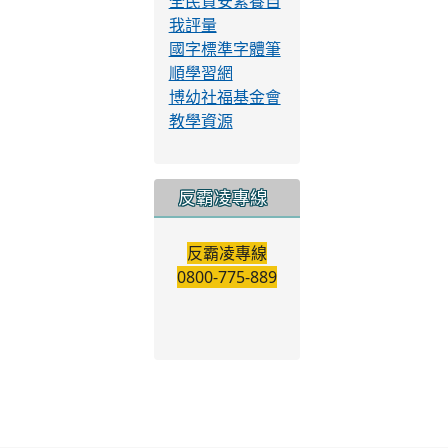
全民資安素養自
我評量
國字標準字體筆
順學習網
博幼社福基金會
教學資源
反霸凌專線
反霸凌專線
0800-775-889