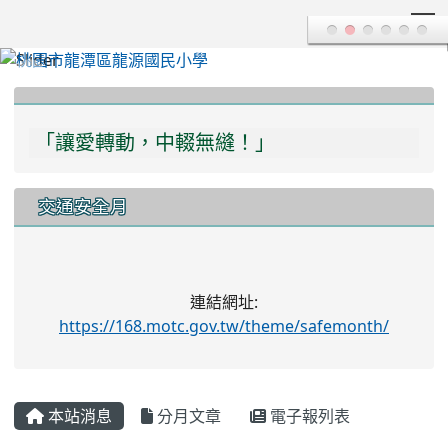
T
:::
「讓愛轉動，中輟無縫！」
「多一份關愛，多一分瞭解，學習不中輟！」
交通安全月
連結網址:
https://168.motc.gov.tw/theme/safemonth/
本站消息
分月文章
電子報列表