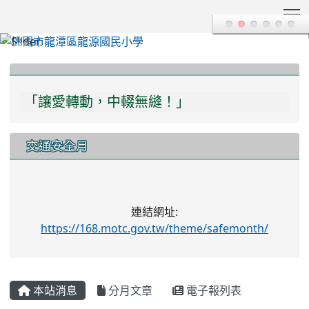
T
:::
「讓愛轉動，中輟無縫！」
「多一份關愛，多一分瞭解，學習不中輟！」
交通安全月
連結網址:
https://168.motc.gov.tw/theme/safemonth/
本站消息
分月文章
電子報列表