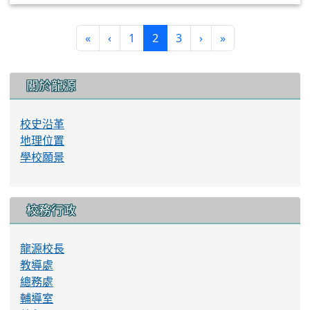
(current)
«
‹
1
2
3
›
»
:::
關於龍源
校史沿革
地理位置
學校願景
校務行政
龍源校長
教導處
總務處
輔導室