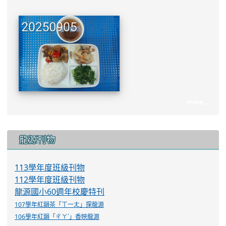
more...
:::
龍源刊物
113學年度班級刊物
112學年度班級刊物
龍源國小60週年校慶特刊
107學年紅韻茶「ㄒ一ㄤ」探龍源
106學年紅韻「ㄔㄚˊ」香映龍源