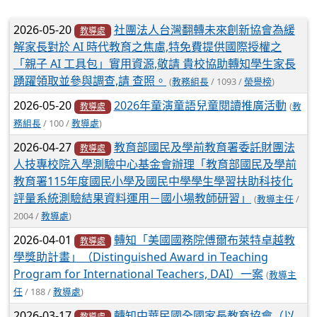
文章列表
2026-05-20
社團法人台灣翻轉未來創新協會為緩
教導處
解家長對於 AI 時代教育之焦慮,特免費提供國際授權之
「親子 AI 工具包」實用資源,敬請 貴校協助轉知學生家長
踴躍領取並參與調查,請 查照。
(
教務組長
/ 1093 /
榮譽榜
)
2026-05-20
2026年童演童語兒童閱讀推廣活動
(
教
教導處
務組長
/ 100 /
教導處
)
2026-04-27
教育部國民及學前教育署委託財團法
教導處
人技專校院入學測驗中心基金會辦理「教育部國民及學前
教育署115年度國民小學及國民中學學生學習扶助科技化
評量系統測驗結果資料運用－國小場教師研習」
(
教導主任
/
2004 /
教導處
)
2026-04-01
轉知「美國國務院傅爾布萊特卓越教
教導處
學獎助計畫」（Distinguished Award in Teaching
Program for International Teachers, DAI）一案
(
教導主
任
/ 188 /
教導處
)
2026-03-17
轉知中華民國全國家長教育協會（以
教導處