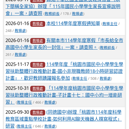
下簡稱全家協）辦理「 115年國民小學學生家長宣導說明
會」一案，請查照
(
教務組長
/ 178 /
教導處
)
2026-01-16
本校114學年度寒假通知單
(
教導主任
/
教導處
248 /
教導處
)
2026-01-16
有關本市114學年度寒假「市長給全市
教導處
高國中小學生家長的一封信」一案，請查照。
(
教務組長
/
261 /
教導處
)
2025-11-17
114學年度「桃園市國民中小學學生學
教導處
習扶助整體行政推動計畫-國小非現職教師18小時研習認證
計畫」，歡迎教師踴躍報名參加
(
教導主任
/ 508 /
教導處
)
2025-10-31
「114學年度桃園市國民中小學學生學
教導處
習扶助整體行政推動計畫-子計畫十七：國中小均一增能研
習」
(
教導主任
/ 466 /
教導處
)
2025-09-30
(同德國中)辦理「桃園市114年度科學
教導處
教育區域重點學校計畫-如何利用AI聊天機器人撰寫程式」
研習
(
教導主任
/ 646 /
教導處
)