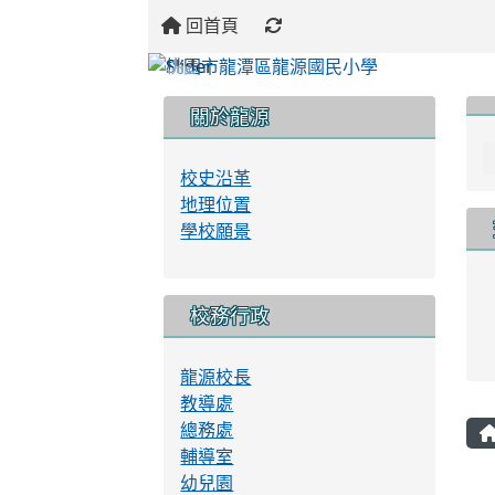
回首頁
:::
:::
:::
關於龍源
校史沿革
地理位置
學校願景
校務行政