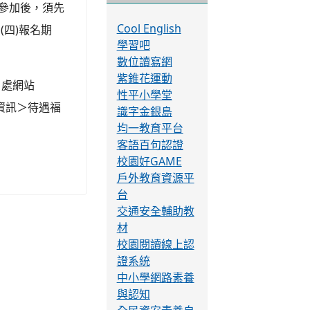
展支持平臺
提供相約參加
額外補助每人
20%，爰本府
學習資源
認參加後，須先
Cool English
(四)報名期
學習吧
數位讀寫網
紫錐花運動
 處網站
性平小學堂
資訊＞待遇福
識字金銀島
均一教育平台
客語百句認證
校園好GAME
戶外教育資源平
台
交通安全輔助教
材