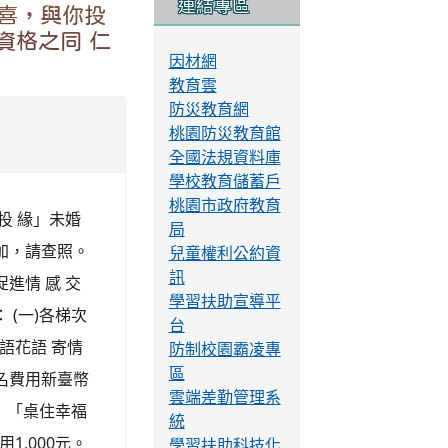
106學年紅韻「ㄔㄚ
ˊ」香映龍源
連結專區
桃喜，與你投
資格之同 仁
因材網
教育雲
防災教育網
桃園防災教育館
全國法規資料庫
學校教育儲蓄戶
桃園市政府教育
投 緣」未婚
局
加，請查照。
兒童權利公約資
訊
進情 感 交
學習扶助宣導平
(一)各梯次
台