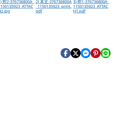
1) 附2-376736800A_
2) 本文-376736800A
3) 附1-376736800A_
1150135923_ATTAC
_1150135923_print.
1150135923_ATTAC
H2.jpg
pdf
H1.pdf