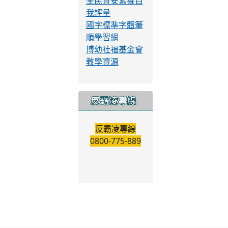
校園閱讀線上認
證系統
中小學網路素養
與認知
全民資安素養自
我評量
國字標準字體筆
順學習網
博幼社福基金會
教學資源
反霸凌專線
反霸凌專線
0800-775-889