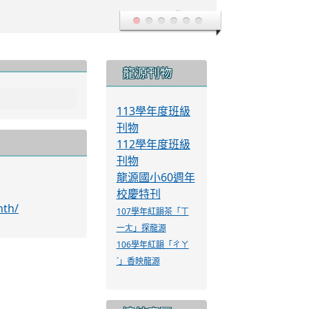
登入
:::
龍源刊物
113學年度班級
刊物
112學年度班級
刊物
龍源國小60週年
校慶特刊
nth/
107學年紅韻茶「ㄒ
一ㄤ」探龍源