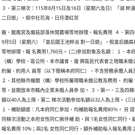
活動內容： １、第一梯次：115年6月13日（星期六）「真愛物
一日遊」，假陽明山竹子湖風景區及真愛桃花源 等地辦理，報
（以下同）1,760元。 ２、第二梯次：115年7月19日（星期
妝點 心動半日遊」，假桃園77藝文町「樂埔堂」辦理，報 名費用
３、第三梯次：115年8月15日及16日（星期六及日）「湖 畔
二日遊」，假中社花海、日月潭紅茶
廠、龍鳳宮及魔菇部落休閒農場等地辦理，報名費用 ４、第四梯
9月5日（星期六）「皇后國王池畔派 對一日遊」，假皇后鎮森
等地辦理，報 名費用1,760元。 (二)參加對象及名額： １、
（構）學校、區公所、本市議會、復 興區民代表會之現職未婚
約僱、約用人 員等（以下簡稱本府同仁），不含勞務承攬人員
２、其他縣市機關（構）學校所屬現職未婚公教及聘用、 約僱
等，並開放本市轄內企業未婚人員參 加。 ３、第一、三及四
額以40人為上限、第二 梯次活動參加名額以32人為上限。 (三