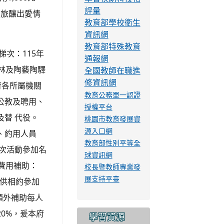
語花語 寄情
防制校園霸凌專
區
名費用新臺幣
雲端差勤管理系
日）「桌住幸福
統
1,000元。
學習扶助科技化
評量
漫旅釀出愛情
教育部學校衛生
資訊網
教育部特殊教育
次：115年
通報網
林及陶藝陶驛
全國教師在職進
修資訊網
本府各所屬機關
教育公務單一認證
公教及聘用、
授權平台
及替 代役。
桃園市教育發展資
源入口網
、約用人員
教育部性別平等全
梯次活動參加名
球資訊網
)費用補助：
校長暨教師專業發