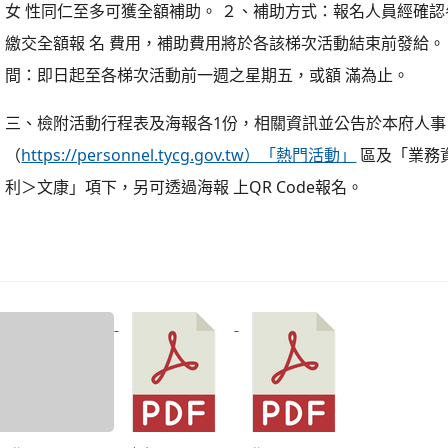
１、補助額度：凡本府同仁參加，均補助報名費用80％。 另 
同梯次活動之本府女性同仁揪伴補 助，與 1名女性同仁同行，
報名費用 10%；與2名 女性同仁同行，額外補助每人報名費用 
女 性同仁至多可獲全額補助。 ２、補助方式：報名人員經確
繳交全額報 名 費用，補助費用將於各該梯次活動結束前發給。 
間：即日起至各梯次活動前一週之星期五，或額 滿為止。
三、檢附活動行程表及海報各1份，相關資訊並公告於本府人事
（
https://personnel.tycg.gov.tw）「熱門活動」
區及「業務
利＞文康」項下，另可透過海報 上QR Code報名。
.tyc.edu.tw/lyes/images/20240828.jpg _blank