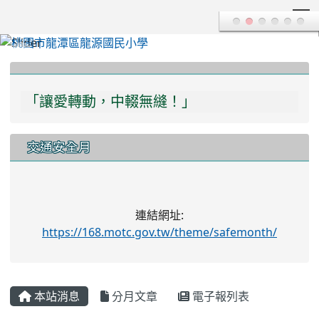
T
:::
「讓愛轉動，中輟無縫！」
「多一份關愛，多一分瞭解，學習不中輟！」
交通安全月
連結網址:
https://168.motc.gov.tw/theme/safemonth/
本站消息
分月文章
電子報列表