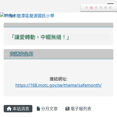
T
:::
「讓愛轉動，中輟無縫！」
「多一份關愛，多一分瞭解，學習不中輟！」
交通安全月
連結網址:
https://168.motc.gov.tw/theme/safemonth/
本站消息
分月文章
電子報列表