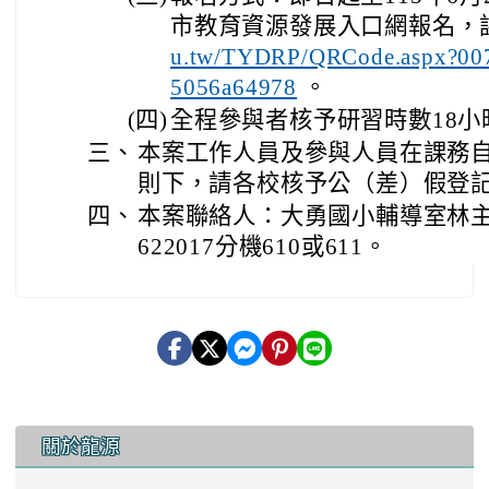
市教育資源發展入口網報名，
u.tw/TYDRP/QRCode.aspx?007
5056a64978
。
(四)
全程參與者核予研習時數18小
三、
本案工作人員及參與人員在課務
則下，請各校核予公（差）假登
四、
本案聯絡人：大勇國小輔導室林主任
622017分機610或611。
:::
關於龍源