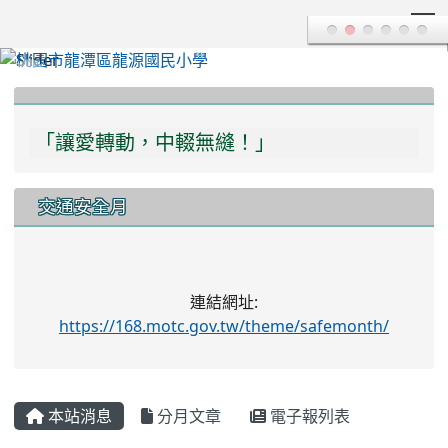
T
:::
「讓愛轉動，中輟無縫！」
「多一份關愛，多一分瞭解，學習不中輟！」
交通安全月
連結網址:
https://168.motc.gov.tw/theme/safemonth/
本站消息
分月文章
電子報列表