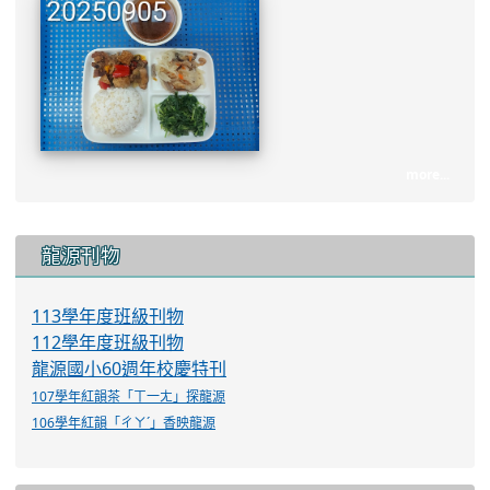
more...
:::
龍源刊物
113學年度班級刊物
112學年度班級刊物
龍源國小60週年校慶特刊
107學年紅韻茶「ㄒ一ㄤ」探龍源
106學年紅韻「ㄔㄚˊ」香映龍源