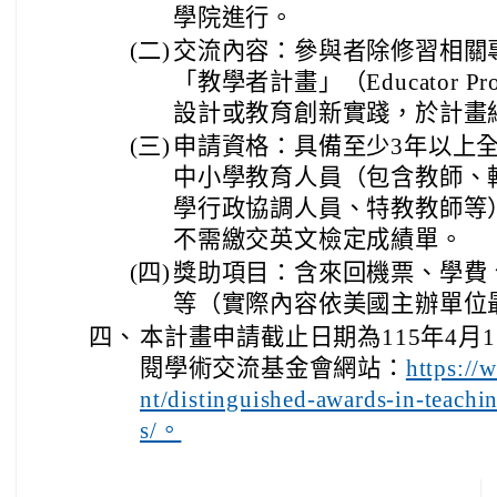
學院進行。
(二)
交流內容：參與者除修習相關
「教學者計畫」（Educator P
設計或教育創新實踐，於計畫
(三)
申請資格：具備至少3年以上
中小學教育人員（包含教師、
學行政協調人員、特教教師等
不需繳交英文檢定成績單。
(四)
獎助項目：含來回機票、學費
等（實際內容依美國主辦單位
四、
本計畫申請截止日期為115年4月
閱學術交流基金會網站：
https://
nt/distinguished-awards-in-teachi
s/。