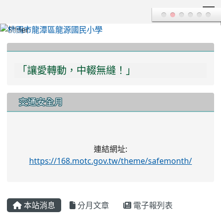
T
:::
「讓愛轉動，中輟無縫！」
「多一份關愛，多一分瞭解，學習不中輟！」
交通安全月
連結網址:
https://168.motc.gov.tw/theme/safemonth/
本站消息
分月文章
電子報列表