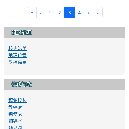
(current)
«
‹
1
2
3
4
›
»
:::
關於龍源
校史沿革
地理位置
學校願景
校務行政
龍源校長
教導處
總務處
輔導室
幼兒園