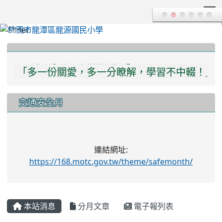
T
:::
「讓愛轉動，中輟無縫！」
「多一份關愛，多一分瞭解，學習不中輟！」
交通安全月
連結網址:
https://168.motc.gov.tw/theme/safemonth/
本站消息
分月文章
電子報列表