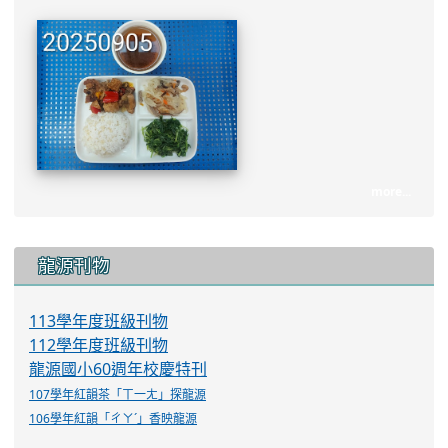
more...
:::
龍源刊物
113學年度班級刊物
112學年度班級刊物
龍源國小60週年校慶特刊
107學年紅韻茶「ㄒ一ㄤ」探龍源
106學年紅韻「ㄔㄚˊ」香映龍源