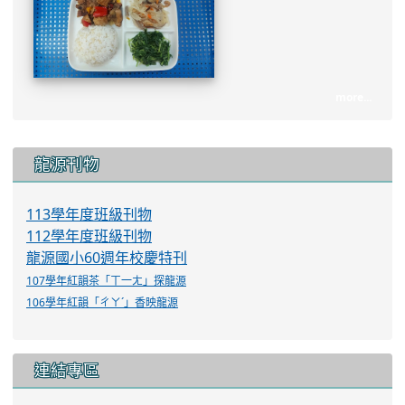
more...
:::
龍源刊物
113學年度班級刊物
112學年度班級刊物
龍源國小60週年校慶特刊
107學年紅韻茶「ㄒ一ㄤ」探龍源
106學年紅韻「ㄔㄚˊ」香映龍源
連結專區