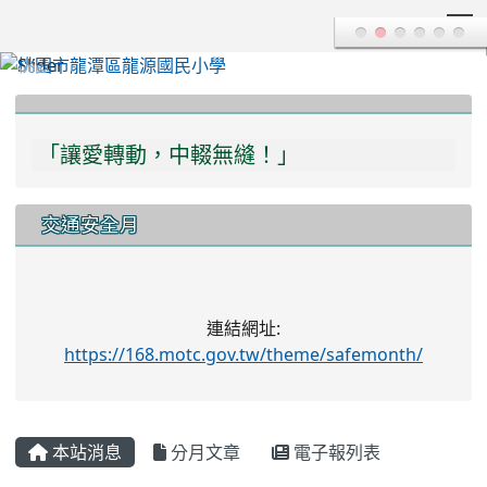
T
:::
「讓愛轉動，中輟無縫！」
「多一份關愛，多一分瞭解，學習不中輟！」
交通安全月
連結網址:
https://168.motc.gov.tw/theme/safemonth/
本站消息
分月文章
電子報列表