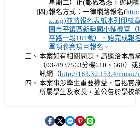
星期二）止(郵戳為憑，逾期概
(四)
報名方式：一律網路報名(
http
x.asp)並將報名表紙本列印
園市平鎮區新勢國小輔導室（地
平路一段181號），始完成報
單項參賽項目報名。
三、
本案如有相關問題，請逕洽本局
（03-4937563分機610、66
訊網（
http://163.30.153.4/mus
四、
本案事涉學生重要權益，旨揭實
所屬學生及家長，並公告於學校