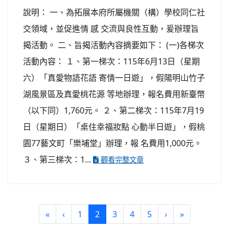
說明： 一、為拓展本府所屬機關（構）學校同仁社
交領域，並促進情 感 交流與良性互動，爰辦理旨
揭活動。 二、旨揭活動內容摘要如下： (一)各梯次
活動內容： １、第一梯次：115年6月13日（星期
六）「真愛物語花語 寄情一日遊」，假陽明山竹子
湖風景區及真愛桃花源 等地辦理，報名費用新臺幣
（以下同）1,760元。 ２、第二梯次：115年7月19
日（星期日）「桌住幸福妝點 心動半日遊」，假桃
園77藝文町「樂埔堂」辦理，報 名費用1,000元。
３、第三梯次：1...
觀看完整文章
(current)
«
‹
1
2
3
4
5
›
»