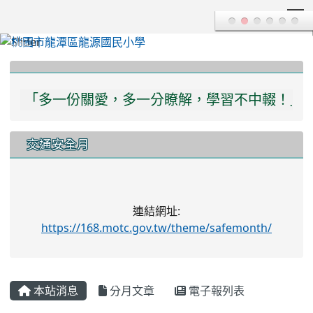
T
:::
「讓愛轉動，中輟無縫！」
「多一份關愛，多一分瞭解，學習不中輟！」
交通安全月
連結網址:
https://168.motc.gov.tw/theme/safemonth/
本站消息
分月文章
電子報列表