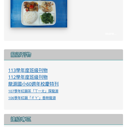
more...
:::
龍源刊物
113學年度班級刊物
112學年度班級刊物
龍源國小60週年校慶特刊
107學年紅韻茶「ㄒ一ㄤ」探龍源
106學年紅韻「ㄔㄚˊ」香映龍源
連結專區